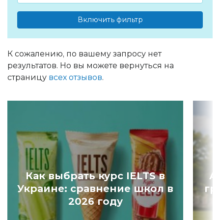
Включить фильтр
К сожалению, по вашему запросу нет
результатов. Но вы можете вернуться на
страницу
всех отзывов
.
Как выбрать курс IELTS в
А
Украине: сравнение школ в
гр
2026 году