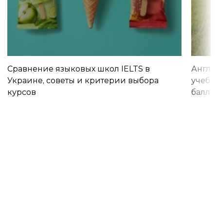
Сравнение языковых школ IELTS в
Англи
Украине, советы и критерии выбора
учебы 
курсов
баллы