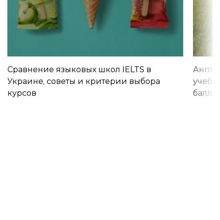
Сравнение языковых школ IELTS в
Англи
Украине, советы и критерии выбора
учебы 
курсов
баллы