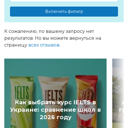
Включить фильтр
К сожалению, по вашему запросу нет
результатов. Но вы можете вернуться на
страницу
всех отзывов
.
Как выбрать курс IELTS в
А
Украине: сравнение школ в
гр
2026 году