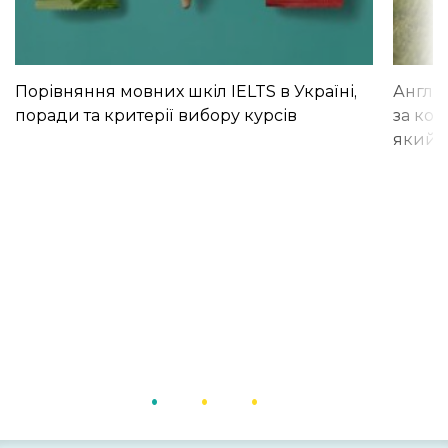
Порівняння мовних шкіл IELTS в Україні,
Англій
поради та критерії вибору курсів
за кор
який і