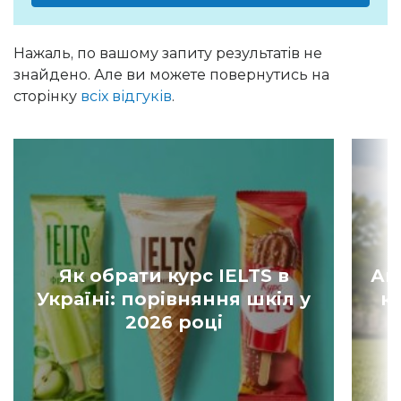
Нажаль, по вашому запиту результатів не
знайдено. Але ви можете повернутись на
сторінку
всіх відгуків
.
Як обрати курс IELTS в
Ан
Україні: порівняння шкіл у
к
2026 році